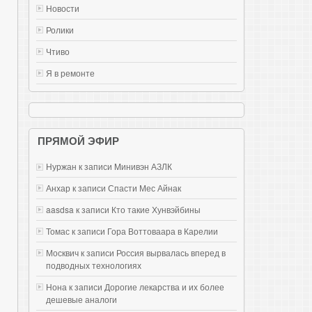
Новости
Ролики
Чтиво
Я в ремонте
ПРЯМОЙ ЭФИР
Нуржан к записи
Mинивэн АЗЛК
Анхар к записи
Спасти Мес Айнак
aasdsa к записи
Кто такие Хунвэйбины
Томас к записи
Гора Воттоваара в Карелии
Москвич к записи
Россия вырвалась вперед в
подводных технологиях
Нона к записи
Дорогие лекарства и их более
дешевые аналоги