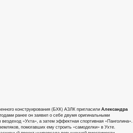
венного конструирования (БХК) АЗЛК пригласили
Александра
 годами ранее он заявил о себе двумя оригинальными
вездеход «Ухта», а затем эффектная спортивная «Панголина».
 земляков, помогавших ему строить «самоделки» в Ухте.
 эскизный проект универсала повышенной вместимости.