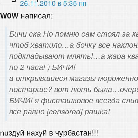
26.11.2010 в 5:35 пп
W0W
написал:
Бичи ска Но помню сам стоял за 
чтоб хватило…а бочку все накло
подкладывают млять!…а жара ква
по 2 часа! ) БИЧИ!
а открывшиеся магазы мороженно
постарше? вот лють была…очереди
БИЧИ! я фисташковое всегда сли
все равно [censored] рашка!
nuздyй нaxyй в чурбастан!!!