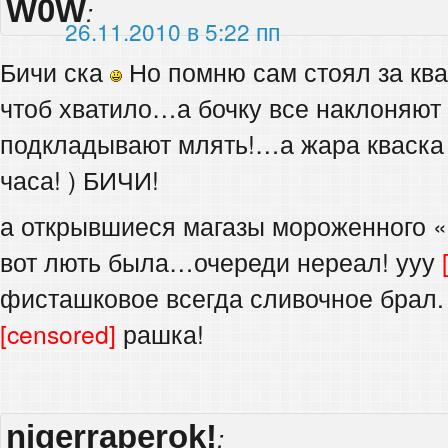
W0W
:
26.11.2010 в 5:22 пп
Бичи ска
Но помню сам стоял за кв
чтоб хватило…а бочку все наклоняют 
подкладывают млять!…а жара кваска т
часа! ) БИЧИ!
а открывшиеся магазы мороженного «
вот лють была…очереди нереал! ууу
фисташковое всегда сливочное брал
[censored]
рашка!
nigerraperok!
: