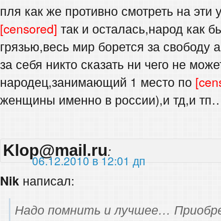
пля как же противно смотреть на эти 
[censored]
так и осталась,народ как бы
грязью,весь мир борется за свободу а
за себя никто сказать ни чего не мож
народец,занимающий 1 место по
[cen
женщины именно в россии),и тд,и тп
Klop@mail.ru
:
06.12.2010 в 12:01 дп
Nik
написал:
Надо помнить и лучшее… Приобр