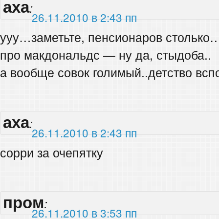
аха
:
26.11.2010 в 2:43 пп
ууу…заметьте, пенсионаров столько
про макдональдс — ну да, стыдоба..
а вообще совок голимый..детство всп
аха
:
26.11.2010 в 2:43 пп
сорри за очепятку
пром
:
26.11.2010 в 3:53 пп