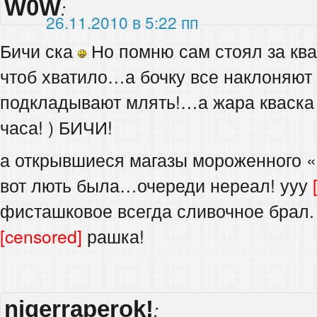
W0W
:
26.11.2010 в 5:22 пп
Бичи ска
Но помню сам стоял за кв
чтоб хватило…а бочку все наклоняют 
подкладывают млять!…а жара кваска т
часа! ) БИЧИ!
а открывшиеся магазы мороженного «
вот лють была…очереди нереал! ууу
фисташковое всегда сливочное брал
[censored]
рашка!
nigerraperok!
: