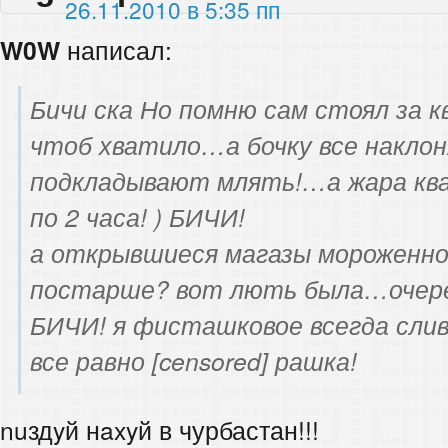
26.11.2010 в 5:35 пп
W0W
написал:
Бичи ска Но помню сам стоял за 
чтоб хватило…а бочку все накло
подкладывают млять!…а жара ква
по 2 часа! ) БИЧИ!
а открывшиеся магазы мороженно
постарше? вот лють была…очереди
БИЧИ! я фисташковое всегда сли
все равно [censored] рашка!
nuздyй нaxyй в чурбастан!!!