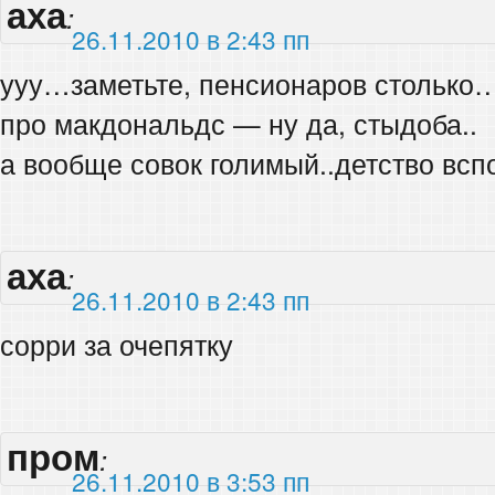
аха
:
26.11.2010 в 2:43 пп
ууу…заметьте, пенсионаров столько
про макдональдс — ну да, стыдоба..
а вообще совок голимый..детство всп
аха
:
26.11.2010 в 2:43 пп
сорри за очепятку
пром
:
26.11.2010 в 3:53 пп