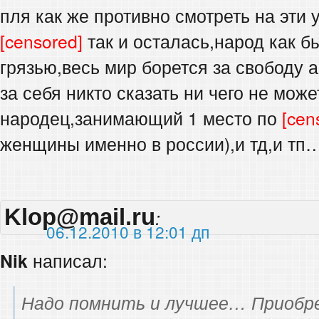
пля как же противно смотреть на эти 
[censored]
так и осталась,народ как бы
грязью,весь мир борется за свободу а
за себя никто сказать ни чего не мож
народец,занимающий 1 место по
[cen
женщины именно в россии),и тд,и тп
Klop@mail.ru
:
06.12.2010 в 12:01 дп
Nik
написал:
Надо помнить и лучшее… Приобр