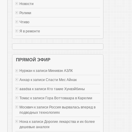
Новости
Ролики
Чтиво
Я в ремонте
ПРЯМОЙ ЭФИР
Нуржан к записи
Mинивэн АЗЛК
Анхар к записи
Спасти Мес Айнак
aasdsa к записи
Кто такие Хунвэйбины
Томас к записи
Гора Воттоваара в Карелии
Москвич к записи
Россия вырвалась вперед в
подводных технологиях
Нона к записи
Дорогие лекарства и их более
дешевые аналоги