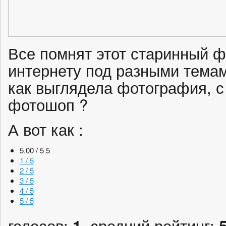
Все помнят этот старинный 
интернету под разными темам
как выглядела фотография, с
фотошоп ?
А вот как :
5.00 / 5
5
1 / 5
2 / 5
3 / 5
4 / 5
5 / 5
голосов:
1
, средний рейтинг: