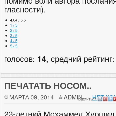
помимо воли автора послания
гласности).
4.64 / 5
5
1 / 5
2 / 5
3 / 5
4 / 5
5 / 5
голосов:
14
, средний рейтинг
ПЕЧАТАТЬ НОСОМ..
МАРТА 09, 2014
ADMIN
НЕТ КО
ПОДЕЛИТЬСЯ:
23-летний Мохаммед Хуршид 