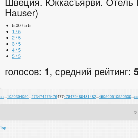
Швеция. Юккасъярви. Отель I
Hauser)
5.00 / 5
5
1 / 5
2 / 5
3 / 5
4 / 5
5 / 5
голосов:
1
, средний рейтинг:
«
«
...
10
20
30
40
50
...
473
474
475
476
477
478
479
480
481
482
...
490
500
510
520
530
...
»
© 
Top