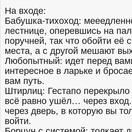
На входе:
Бабушка-тихоход: мееедленно
лестнице, оперевшись на пало
поручней, так что обойти её 
места, а с другой мешают в
Любопытный: идет перед вами
интересное в ларьке и броса
вам путь.
Штирлиц: Гестапо перекрыло
всё равно ушёл… через вход. 
через дверь, в которую вы то
войти.
Борцун с системой: толкает д