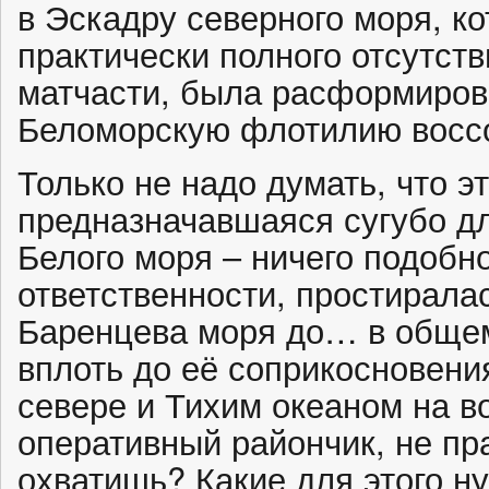
в Эскадру северного моря, к
практически полного отсутст
матчасти, была расформиров
Беломорскую флотилию воссо
Только не надо думать, что э
предназначавшаяся сугубо д
Белого моря – ничего подобно
ответственности, простиралас
Баренцева моря до… в общем
вплоть до её соприкосновени
севере и Тихим океаном на в
оперативный райончик, не пра
охватишь? Какие для этого н