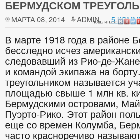
БЕРМУДСКОМ ТРЕУГОЛ
МАРТА 08, 2014
ADMIN
5 КОММ
ПОДЕЛИТЬСЯ:
В марте 1918 года в районе 
бесследно исчез американски
следовавший из Рио-де-Жане
и командой экипажа на борту
треугольником называется уч
площадью свыше 1 млн кв. к
Бермудскими островами, Май
Пуэрто-Рико. Этот район пол
еще со времен Колумба, Берм
часто красноречиво называю