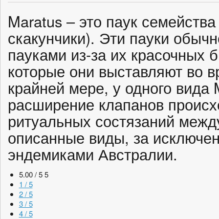
Maratus – это паук семейства 
скакунчики). Эти пауки обыч
пауками из-за их красочных 
которые они выставляют во в
крайней мере, у одного вида M
расширение клапанов происх
ритуальных состязаний межд
описанные виды, за исключен
эндемиками Австралии.
5.00 / 5
5
1 / 5
2 / 5
3 / 5
4 / 5