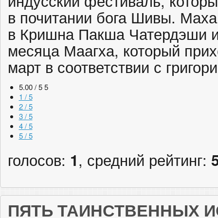
индусский фестиваль, которы
в почитании бога Шивы. Мах
в Кришна Пакша Чатердэши и
месяца Маагха, который прих
март в соответствии с григо
5.00 / 5
5
1 / 5
2 / 5
3 / 5
4 / 5
5 / 5
голосов:
1
, средний рейтинг:
ПЯТЬ ТАИНСТВЕННЫХ И