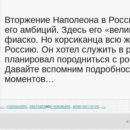
Вторжение Наполеона в Росс
его амбиций. Здесь его «вел
фиаско. Но корсиканца всю ж
Россию. Он хотел служить в 
планировал породниться с р
Давайте вспомним подробнос
моментов…
«
«
...
10
20
30
40
50
...
56
57
58
59
60
61
62
63
64
65
...
80
90
100
110
120
...
»
»
© 