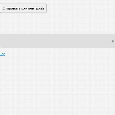
© 
Top