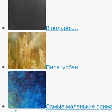
В подарок…
Пилатусбан
Cамые маленькие прима