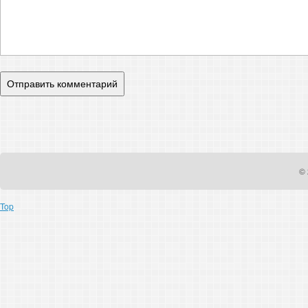
© 
Top