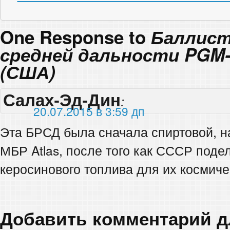
One Response to
Баллист
средней дальности PGM-19
(США)
Салах-Эд-Дин
:
20.07.2015 в 3:59 дп
Эта БРСД была сначала спиртовой, н
МБР Atlas, после того как СССР поде
керосинового топлива для их космич
Добавить комментарий 