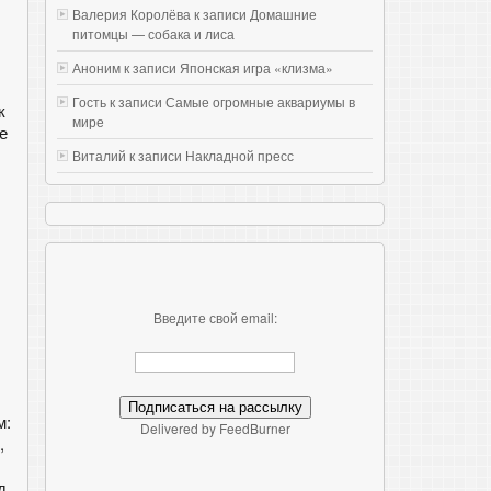
Валерия Королёва к записи
Домашние
питомцы — собака и лиса
Аноним к записи
Японская игра «клизма»
Гость к записи
Самые огромные аквариумы в
к
мире
е
Виталий к записи
Накладной пресс
Введите свой email:
м:
Delivered by FeedBurner
,
д.