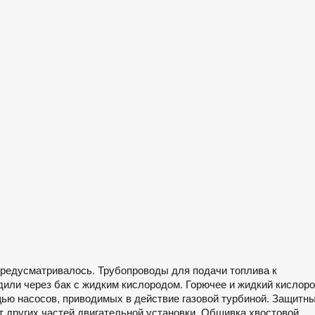
предусматривалось. Трубопроводы для подачи топлива к
дили через бак с жидким кислородом. Горючее и жидкий кислор
щью насосов, приводимых в действие газовой турбиной. Защитн
от других частей двигательной установки. Обшивка хвостовой