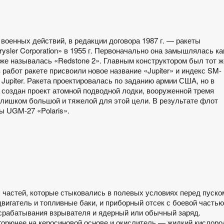
военных действий, в редакции договора 1987 г. — ракеты
sler Corporation» в 1955 г. Первоначально она замышлялась ка
же называлась «Redstone 2». Главным конструктором был тот ж
работ ракете присвоили новое название «Jupiter» и индекс SM-
 Jupiter. Ракета проектировалась по заданию армии США, но в
л создан проект атомной подводной лодки, вооруженной тремя
 слишком большой и тяжелой для этой цели. В результате флот
ы UGM-27 «Polaris».
х частей, которые стыковались в полевых условиях перед пуско
вигатель и топливные баки, и приборный отсек с боевой частью
срабатывания взрывателя и ядерный или обычный заряд.
горючее на керосиновой основе и окислитель — жидкий кислоро