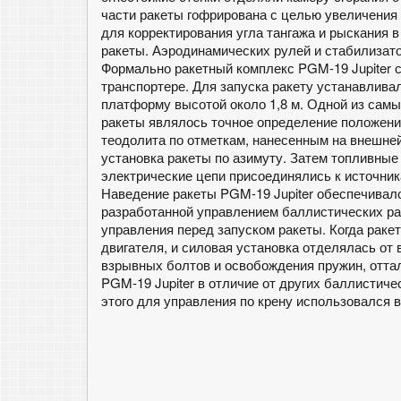
части ракеты гофрирована с целью увеличения 
для корректирования угла тангажа и рыскания 
ракеты. Аэродинамических рулей и стабилизато
Формально ракетный комплекс PGM-19 Jupiter 
транспортере. Для запуска ракету устанавлива
платформу высотой около 1,8 м. Одной из самы
ракеты являлось точное определение положени
теодолита по отметкам, нанесенным на внешне
установка ракеты по азимуту. Затем топливные
электрические цепи присоединялись к источник
Наведение ракеты PGM-19 Jupiter обеспечивал
разработанной управлением баллистических ра
управления перед запуском ракеты. Когда раке
двигателя, и силовая установка отделялась от
взрывных болтов и освобождения пружин, оттал
PGM-19 Jupiter в отличие от других баллистич
этого для управления по крену использовался 