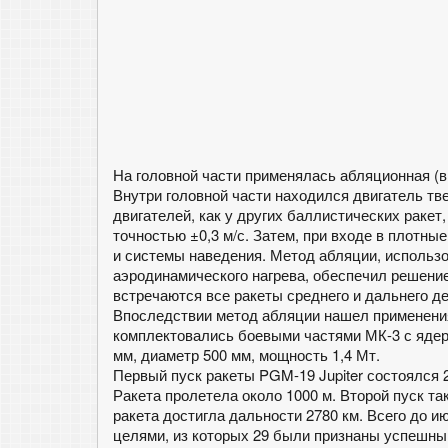
На головной части применялась абляционная (
Внутри головной части находился двигатель тв
двигателей, как у других баллистических ракет
точностью ±0,3 м/с. Затем, при входе в плотны
и системы наведения. Метод абляции, использо
аэродинамического нагрева, обеспечил решени
встречаются все ракеты среднего и дальнего д
Впоследствии метод абляции нашел применения 
комплектовались боевыми частями МК-3 с ядерн
мм, диаметр 500 мм, мощность 1,4 Мт.
Первый пуск ракеты PGM-19 Jupiter состоялся 
Ракета пролетела около 1000 м. Второй пуск та
ракета достигла дальности 2780 км. Всего до и
целями, из которых 29 были признаны успешны