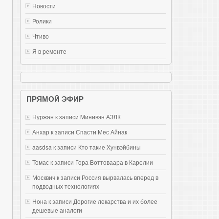
Новости
Ролики
Чтиво
Я в ремонте
ПРЯМОЙ ЭФИР
Нуржан к записи
Mинивэн АЗЛК
Анхар к записи
Спасти Мес Айнак
aasdsa к записи
Кто такие Хунвэйбины
Томас к записи
Гора Воттоваара в Карелии
Москвич к записи
Россия вырвалась вперед в
подводных технологиях
Нона к записи
Дорогие лекарства и их более
дешевые аналоги