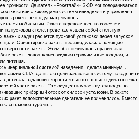
ее прочности. Двигатель «Рокетдайн» S-3D мог поворачиваться
в соответствии с командами системы наведения и управления
ров в ракете не предусматривалось.
считался мобильным. Ракета перевозилась на колесном
ли на пусковом столе, представлявшем собой стальную
х важных задач расчетов пусковой установки перед запуском
я цели. Ориентировка ракеты производилась с помощью
й поверхности ракеты. Этим обеспечивалась правильная
 баки ракеты заполнялись жидким горючим и кислородом, и
ам питания.
ось инерциальной системой наведения «дельта минимум»,
кет армии США. Данные о цели задаются в систему наведения 
та достигала заданной скорости и высоты, происходила отсечка
 верхней части ракеты. Это осуществлялось путем подрыва
кивавших приборный отсек от силовой установки. В ракете
еских ракет вспомогательные двигатели не применялись. Вместо
выхлоп газовой турбины.