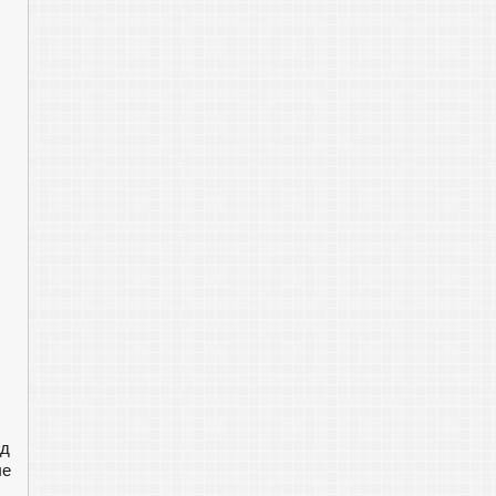
од
ые