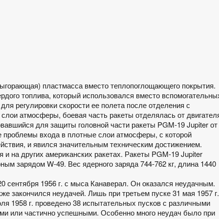
выгорающая) пластмасса вместо теплопоглощающего покрытия.
ердого топлива, который использовался вместо вспомогательны
, для регулировки скорости ее полета после отделения с
е слои атмосферы, боевая часть ракеты отделялась от двигател
вавшийся для защиты головной части ракеты PGM-19 Jupiter от
е проблемы входа в плотные слои атмосферы, с которой
ействия, и явился значительным техническим достижением.
и на других американских ракетах. Ракеты PGM-19 Jupiter
ым зарядом W-49. Вес ядерного заряда 744-762 кг, длина 1440
20 сентября 1956 г. с мыса Канаверал. Он оказался неудачным.
кже закончился неудачей. Лишь при третьем пуске 31 мая 1957 г.
юля 1958 г. проведено 38 испытательных пусков с различными
ми или частично успешными. Особенно много неудач было при