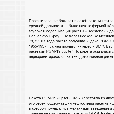
Проектирование баллистической ракеты театра 
средней дальности — было начато фирмой «Chry
глубокая модернизация ракеты «Redstone» и да
Вернер фон Браун. Но через несколько месяцев 
78, с 1962 года ракета получила индекс PGM-19
1955-1957 гг. к ней проявил интерес и ВМФ. Бы
ракетами PGM-19 Jupiter. Но ракета оказалась
переориентировался на твердотопливные ракет
Ракета PGM-19 Jupiter / SM-78 состояла из дву
это отсек, содержавший жидкостный ракетный д
в которой помещались механизмы взведения и 
Топливные компоненты ракеты PGM-19 Jupiter: 