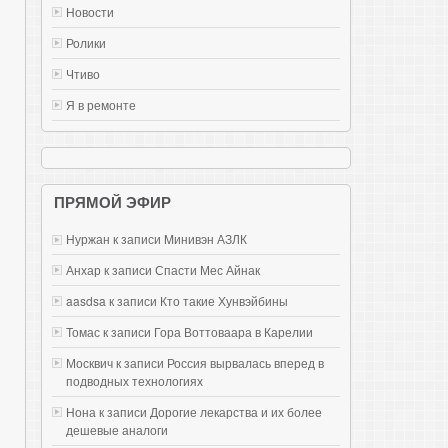
Новости
Ролики
Чтиво
Я в ремонте
ПРЯМОЙ ЭФИР
Нуржан к записи
Mинивэн АЗЛК
Анхар к записи
Спасти Мес Айнак
aasdsa к записи
Кто такие Хунвэйбины
Томас к записи
Гора Воттоваара в Карелии
Москвич к записи
Россия вырвалась вперед в
подводных технологиях
Нона к записи
Дорогие лекарства и их более
дешевые аналоги