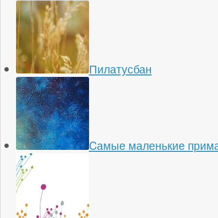
Пилатусбан
Cамые маленькие прима