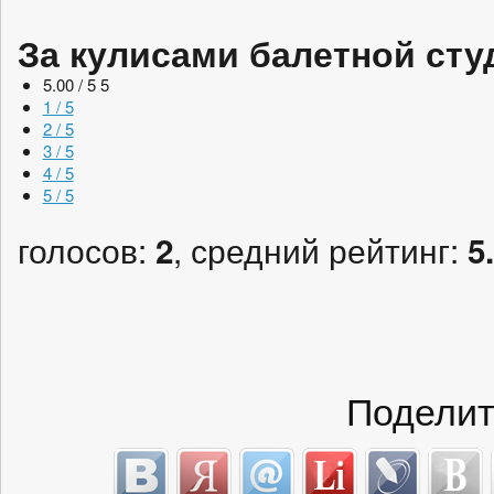
За кулисами балетной сту
5.00 / 5
5
1 / 5
2 / 5
3 / 5
4 / 5
5 / 5
голосов:
, средний рейтинг:
2
5
Поделит