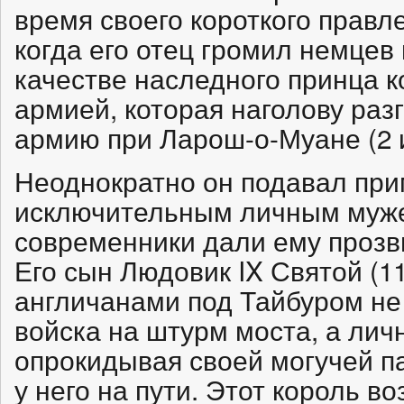
время своего короткого правл
когда его отец громил немцев
качестве наследного принца 
армией, которая наголову раз
армию при Ларош-о-Муане (2 и
Неоднократно он подавал при
исключительным личным муж
современники дали ему прозви
Его сын Людовик IX Святой (11
англичанами под Тайбуром не 
войска на штурм моста, а лич
опрокидывая своей могучей па
у него на пути. Этот король в