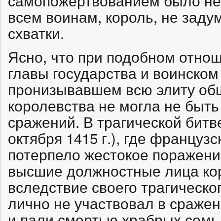
самопожертвованием было не
всем воинам, король, не заду
схватки.
Ясно, что при подобном отнош
главы государства и воинском
пронизывавшем всю элиту общ
королевства не могла не быть
сражений. В трагической битв
октября 1415 г.), где француз
потерпело жестокое поражение
высшие должностные лица кор
вследствие своего трагическог
лично не участвовал в сражен
и пали смертью храбрых семь