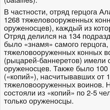
В частности, отряд герцога А
1268 тяжеловооруженных конн
оруженосцев), каждый из кото
Отряд делился на 134 подра
было «знамя» самого герцога,
тяжеловооруженных конных во
(рыцарей-баннеретов) имели о
оруженосцев. Также было 100
(«копий»), насчитывавших от 1
тяжеловооруженных воинов. Н
состояли из «копий» по 2-5 че
только оруженосцы.