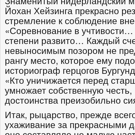
Знаменитый нидерландский ме
Йохан Хейзинга прекрасно ре
стремление к соблюдение вн
«Соревнование в учтивости…
степени развито… Каждый сче
невыносимым позором не пре
рангу место, которое ему под
историограф герцогов Бургун
«Кто уничижается перед стар
умножает собственную честь, 
достоинства преизобильно сия
Итак, рыцарство, прежде всег
ухаживание за прекрасными да
оно составляло не малую част