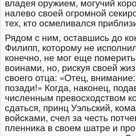
владея оружием, могучий кор
налево своей огромной секиро
тех, кто осмеливался приблизи
Рядом с ним, оставшись до ко
Филипп, которому не исполнил
конечно, не мог еще померить
воинами, но, рискуя своей жи
своего отца: «Отец, внимани
позади!» Когда, наконец, по
численным превосходством к
сдаться, принц Уэльский, ко
войсками, счел за честь потче
пленника в своем шатре и про