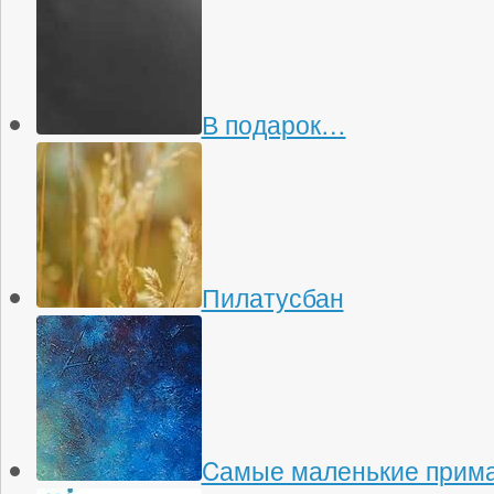
В подарок…
Пилатусбан
Cамые маленькие прима