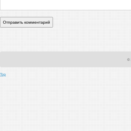
© 
Top