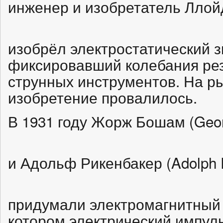
инженер и изобретатель Ллойд 
изобрёл электростатический з
фиксировавший колебания ре
струнных инструментов. На ры
изобретение провалилось.
В 1931 году Жорж Бошам (Geo
и Адольф Рикенбакер (Adolph 
придумали электромагнитный 
котором электрический импуль