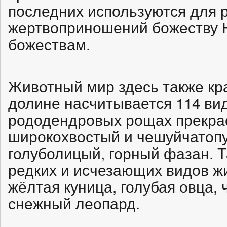
последних используются для 
жертвоприношений божеству 
божествам.
Животный мир здесь также кр
долине насчитывается 114 вид
рододендровых рощах прекрас
широкохвостый и чешуйчатопу
голуболицый, горный фазан. Т
редких и исчезающих видов жи
жёлтая куница, голубая овца,
снежный леопард.