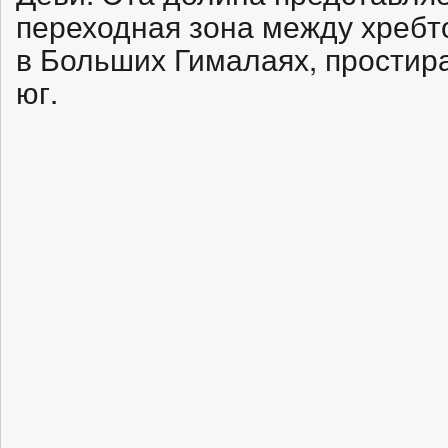
переходная зона между хребт
в Больших Гималаях, простир
юг.