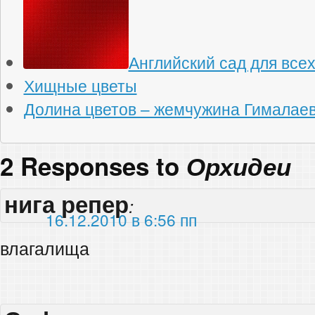
Английский сад для все
Хищные цветы
Долина цветов – жемчужина Гималае
2 Responses to
Орхидеи
нига репер
:
16.12.2010 в 6:56 пп
влагалища