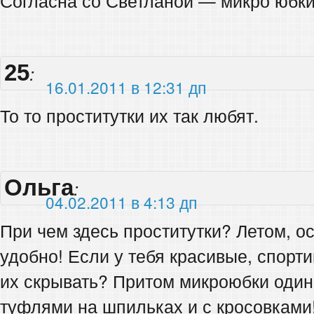
Согласна со Светланой — микро юбки э
25
:
16.01.2011 в 12:31 дп
То то проститутки их так любят.
Ольга
:
04.02.2011 в 4:13 дп
При чем здесь проститутки? Летом, о
удобно! Если у тебя красивые, спорт
их скрывать? Притом микроюбки один
туфлями на шпильках и с кросовками