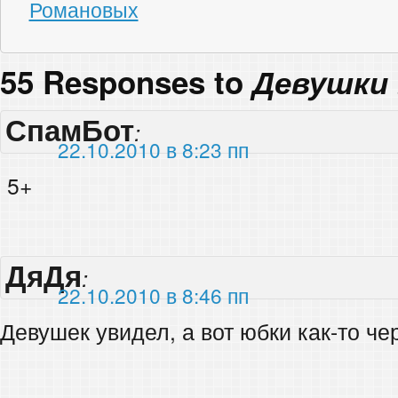
Романовых
55 Responses to
Девушки 
СпамБот
:
22.10.2010 в 8:23 пп
5+
ДяДя
:
22.10.2010 в 8:46 пп
Девушек увидел, а вот юбки как-то ч