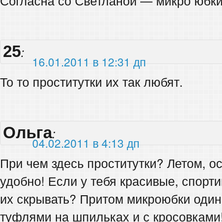
Согласна со Светланой — микро юбки э
25
:
16.01.2011 в 12:31 дп
То то проститутки их так любят.
Ольга
:
04.02.2011 в 4:13 дп
При чем здесь проститутки? Летом, о
удобно! Если у тебя красивые, спорт
их скрывать? Притом микроюбки один
туфлями на шпильках и с кросовками