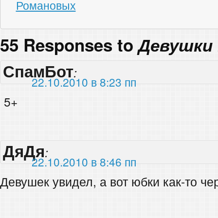
Романовых
55 Responses to
Девушки 
СпамБот
:
22.10.2010 в 8:23 пп
5+
ДяДя
:
22.10.2010 в 8:46 пп
Девушек увидел, а вот юбки как-то ч