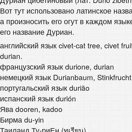
Вот тут использовано латинское назв
а произносить его огут в каждом язы
его название Дуриан.
английский язык civet-cat tree, civet fru
durian.
французский язык durione, durian
немецкий язык Durianbaum, Stinkfrucht,
португальский язык durião
испанский язык durión
Ява dooren, kadoo
Бирма du-yin
Таиланд Ту-риЕн (ทุเรียน)