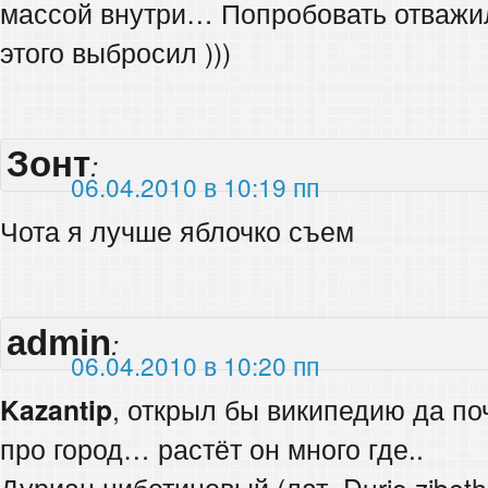
массой внутри… Попробовать отважилс
этого выбросил )))
Зонт
:
06.04.2010 в 10:19 пп
Чота я лучше яблочко съем
admin
:
06.04.2010 в 10:20 пп
Kazantip
, открыл бы википедию да по
про город… растёт он много где..
Дуриан цибетиновый (лат. Durio zibeth