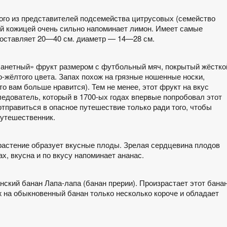
ого из представителей подсемейства цитрусовых (семейство
ой кожицей очень сильно напоминает лимон. Имеет самые
составляет 20—40 см. диаметр — 14—28 см.
планетный» фрукт размером с футбольный мяч, покрытый жёстко
-жёлтого цвета. Запах похож на грязные ношенные носки,
о вам больше нравится). Тем не менее, этот фрукт на вкус
едователь, который в 1700-ых годах впервые попробовал этот
отправиться в опасное путешествие только ради того, чтобы
путешественник.
 растение образует вкусные плоды. Зрелая сердцевина плодов
х, вкусна и по вкусу напоминает ананас.
нский банан Лапа-лапа (банан прерии). Произрастает этот бана
ж на обыкновенный банан только несколько короче и обладает