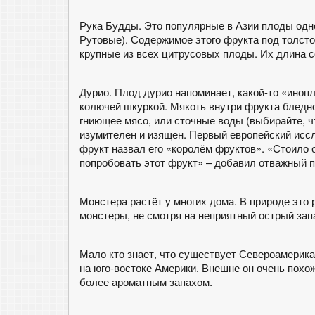
Рука Будды. Это популярные в Азии плоды одн
Рутовые). Содержимое этого фрукта под толст
крупные из всех цитрусовых плоды. Их длина 
Дурио. Плод дурио напоминает, какой-то «ино
колючей шкуркой. Мякоть внутри фрукта бледно
гниющее мясо, или сточные воды (выбирайте, чт
изумителен и изящен. Первый европейский иссл
фрукт назвал его «королём фруктов». «Стоило 
попробовать этот фрукт» – добавил отважный 
Монстера растёт у многих дома. В природе это
монстеры, не смотря на неприятный острый запа
Мало кто знает, что существует Североамерика
на юго-востоке Америки. Внешне он очень похо
более ароматным запахом.