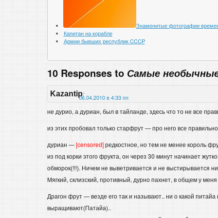
Знаменитые фотографии времен
Капитан на корабле
Армии бывших республик CCCP
10 Responses to
Самые необычные
Kazantip
:
06.04.2010 в 4:33 пп
не дурио, а дуриан, был в тайланде, здесь что то не все пра
из этих пробовал только старфрут — про него все правильн
дуриан —
[censored]
редкостное, но тем не менее король фру
из под корки этого фрукта, он через 30 минут начинает жутк
обморок(!!!). Ничем не выветривается и не выстирывается н
Мягкий, склизский, противный, дурно пахнет, в общем у мен
Драгон фрут — везде его так и называют.. ни о какой питайа 
выращивают(Патайа)..