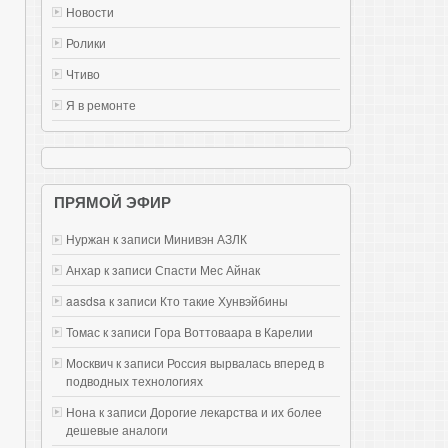
Новости
Ролики
Чтиво
Я в ремонте
ПРЯМОЙ ЭФИР
Нуржан к записи
Mинивэн АЗЛК
Анхар к записи
Спасти Мес Айнак
aasdsa к записи
Кто такие Хунвэйбины
Томас к записи
Гора Воттоваара в Карелии
Москвич к записи
Россия вырвалась вперед в
подводных технологиях
Нона к записи
Дорогие лекарства и их более
дешевые аналоги