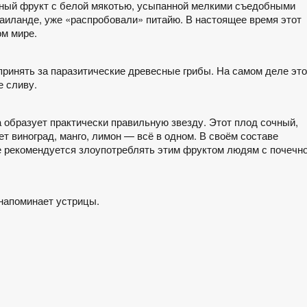
усный фрукт с белой мякотью, усыпанной мелкими съедобными
 Таиланде, уже «распробовали» питайю. В настоящее время этот
ом мире.
 принять за паразитические древесные грибы. На самом деле это
е сливу.
 образует практически правильную звезду. Этот плод сочный,
т виноград, манго, лимон — всё в одном. В своём составе
е рекомендуется злоупотреблять этим фруктом людям с почечн
 напоминает устрицы.