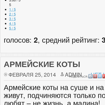
5
1 / 5
2 / 5
3 / 5
4 / 5
5 / 5
голосов:
2
, средний рейтинг:
АРМЕЙСКИЕ КОТЫ
ФЕВРАЛЯ 25, 2014
ADMIN
НЕТ 
ПОДЕЛИТЬСЯ:
Армейские коты на суше и на
живут, подчиняются только по
любят – не жизнь, а малина!