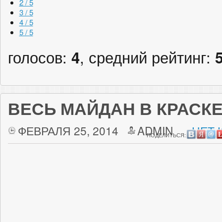
2 / 5
3 / 5
4 / 5
5 / 5
голосов:
4
, средний рейтинг:
ВЕСЬ МАЙДАН В КРАСК
ФЕВРАЛЯ 25, 2014
ADMIN
НЕТ 
ПОДЕЛИТЬСЯ: