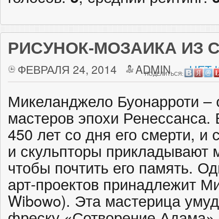
РИСУНОК-МОЗАИКА ИЗ 
ФЕВРАЛЯ 24, 2014
ADMIN
НЕТ 
ПОДЕЛИТЬСЯ:
Микеланджело Буонарроти – 
мастеров эпохи Ренессанса. 
450 лет со дня его смерти, 
и скульпторы прикладывают м
чтобы почтить его память. О
арт-проектов принадлежит Ми
Wibowo). Эта мастерица умуд
фреску «Сотворение Адама», 