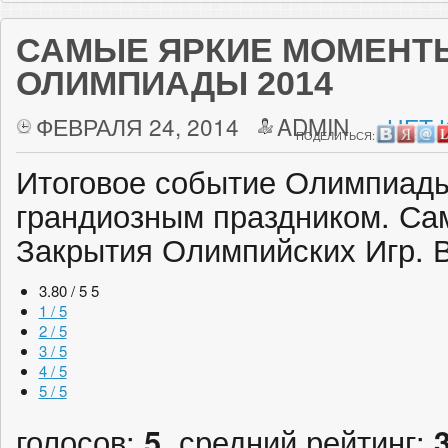
САМЫЕ ЯРКИЕ МОМЕНТ
ОЛИМПИАДЫ 2014
ФЕВРАЛЯ 24, 2014
ADMIN
НЕТ 
ПОДЕЛИТЬСЯ:
Итоговое событие Олимпиады
грандиозным праздником. Са
Закрытия Олимпийских Игр. 
3.80 / 5
5
1 / 5
2 / 5
3 / 5
4 / 5
5 / 5
голосов:
5
, средний рейтинг: