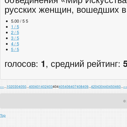
русских женщин, вошедших в
5.00 / 5
5
1 / 5
2 / 5
3 / 5
4 / 5
5 / 5
голосов:
1
, средний рейтинг:
«
«
...
10
20
30
40
50
...
400
401
402
403
404
405
406
407
408
409
...
420
430
440
450
460
...
»
© 
Top