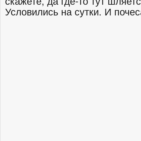
скажете, да где-то тут шляет
Условились на сутки. И почес