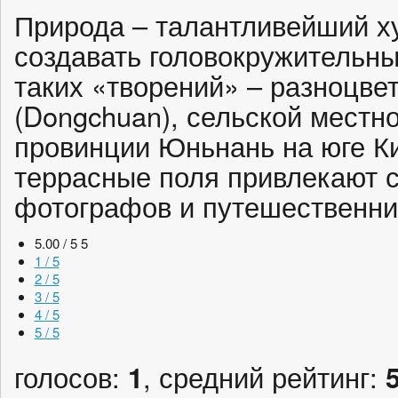
Природа – талантливейший х
создавать головокружительн
таких «творений» – разноцв
(Dongchuan), сельской местн
провинции Юньнань на юге К
террасные поля привлекают
фотографов и путешественни
5.00 / 5
5
1 / 5
2 / 5
3 / 5
4 / 5
5 / 5
голосов:
1
, средний рейтинг: