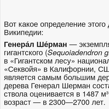
Вот какое определение этого
Википедии:
Генера́л Ше́рман
— экземпля
гигантского (
Sequoiadendron g
в «Гигантском лесу» национа
«Секвойя» в Калифорнии, СШ
является самым большим дер
дерева Генерал Шерман соста
ствола оценивается в 1487 м³
возраст — в 2300—2700 лет.