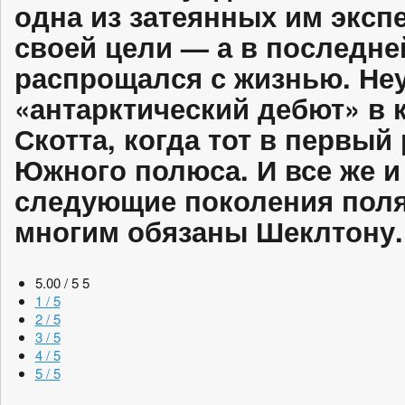
одна из затеянных им эксп
своей цели — а в последне
распрощался с жизнью. Неу
«антарктический дебют» в 
Скотта, когда тот в первый
Южного полюса. И все же и 
следующие поколения пол
многим обязаны Шеклтону.
5.00 / 5
5
1 / 5
2 / 5
3 / 5
4 / 5
5 / 5