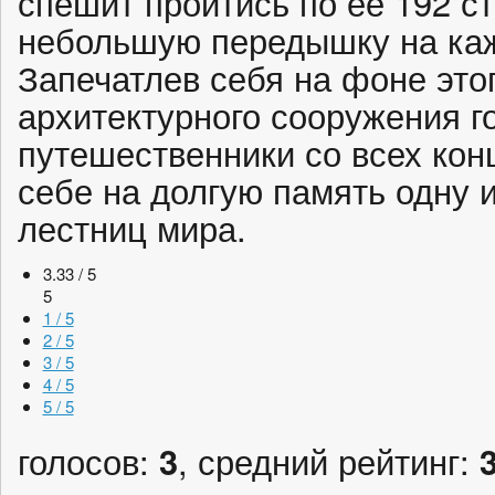
спешит пройтись по ее 192 с
небольшую передышку на каж
Запечатлев себя на фоне это
архитектурного сооружения г
путешественники со всех кон
себе на долгую память одну 
лестниц мира.
3.33 / 5
5
1 / 5
2 / 5
3 / 5
4 / 5
5 / 5
голосов:
3
, средний рейтинг: