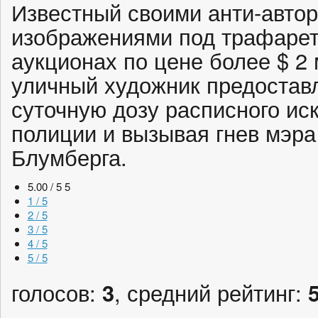
Известный своими анти-авто
изображениями под трафарет
аукционах по цене более $ 2
уличный художник предостав
суточную дозу расписного иск
полиции и вызывая гнев мэр
Блумберга.
5.00 / 5
5
1 / 5
2 / 5
3 / 5
4 / 5
5 / 5
голосов:
3
, средний рейтинг: