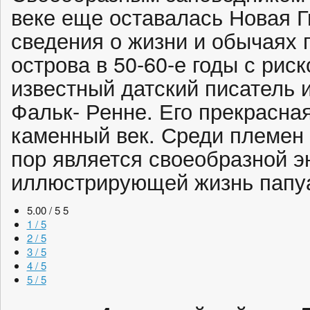
веке еще оставалась Новая 
сведения о жизни и обычаях п
острова в 50-60-е годы с рис
известный датский писатель 
Фальк- Ренне. Его прекрасна
каменный век. Среди племен 
пор является своеобразной э
иллюстрирующей жизнь папу
5.00 / 5
5
1 / 5
2 / 5
3 / 5
4 / 5
5 / 5