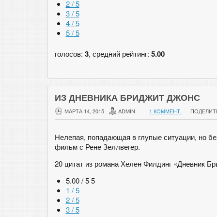
2 / 5
3 / 5
4 / 5
5 / 5
голосов:
3
, средний рейтинг:
5.00
ИЗ ДНЕВНИКА БРИДЖИТ ДЖОНС
МАРТА 14, 2015
ADMIN
1 КОММЕНТ.
ПОДЕЛИТ
Нелепая, попадающая в глупые ситуации, но б
фильм с Рене Зеллвегер.
20 цитат из романа Хелен Филдинг «Дневник Бр
5.00 / 5
5
1 / 5
2 / 5
3 / 5