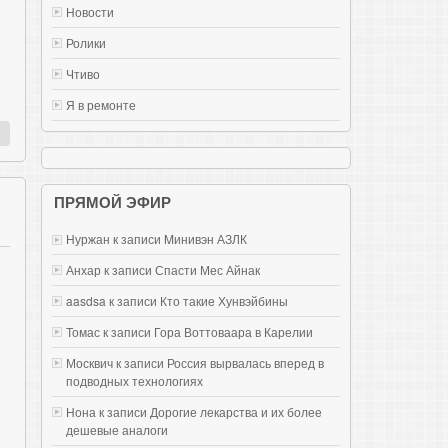
Новости
Ролики
Чтиво
Я в ремонте
ПРЯМОЙ ЭФИР
Нуржан к записи
Mинивэн АЗЛК
Анхар к записи
Спасти Мес Айнак
aasdsa к записи
Кто такие Хунвэйбины
Томас к записи
Гора Воттоваара в Карелии
Москвич к записи
Россия вырвалась вперед в
подводных технологиях
Нона к записи
Дорогие лекарства и их более
дешевые аналоги