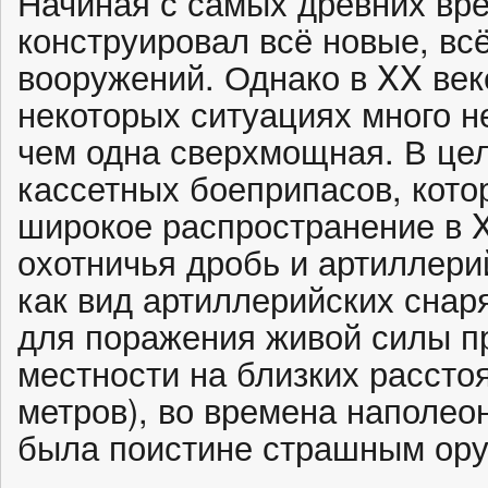
Начиная с самых древних вре
конструировал всё новые, в
вооружений. Однако в XX век
некоторых ситуациях много 
чем одна сверхмощная. В це
кассетных боеприпасов, кото
широкое распространение в 
охотничья дробь и артиллери
как вид артиллерийских снар
для поражения живой силы п
местности на близких рассто
метров), во времена наполео
была поистине страшным ор