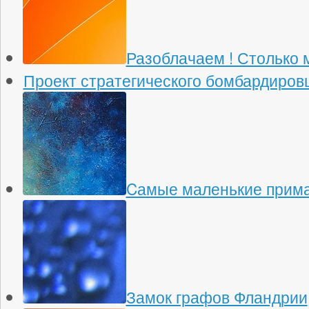
Разоблачаем ! Столько 
Проект стратегического бомбардировщ
Cамые маленькие прима
Замок графов Фландрии