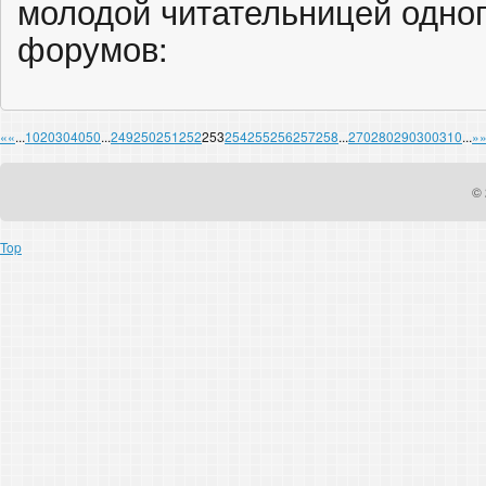
молодой читательницей одног
форумов:
«
«
...
10
20
30
40
50
...
249
250
251
252
253
254
255
256
257
258
...
270
280
290
300
310
...
»
© 
Top