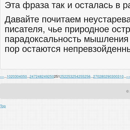
Эта фраза так и осталась в р
Давайте почитаем неустаре
писателя, чье природное ост
парадоксальность мышления 
пор остаются непревзойденн
«
«
...
10
20
30
40
50
...
247
248
249
250
251
252
253
254
255
256
...
270
280
290
300
310
...
»
© 
Top