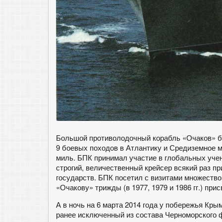
Большой противолодочный корабль «Очаков» б
9 боевых походов в Атлантику и Средиземное м
миль. БПК принимал участие в глобальных уче
строгий, величественный крейсер всякий раз п
государств. БПК посетил с визитами множество
«Очакову» трижды (в 1977, 1979 и 1986 гг.) пр
А в ночь на 6 марта 2014 года у побережья Кр
ранее исключенный из состава Черноморского ф