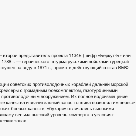
 второй представитель проекта 1134Б (шифр «Беркут-Б» или
 1788 г. — героического штурма русскими войсками турецкой
, спущен на воду в 1971 г., принят в действующий состав ВМФ
юции советских противолодочных кораблей дальней морской
крейсеры с громадным боекомплектом, газотурбинными
 противолодочным вооружением. Их полное водоизмещение
ные качества и значительный запас топлива позволял им пересе
соких боевых качеств, «букари» отличались высокими
кипажу весьма высокий уровень комфорта в условиях
еских зонах.