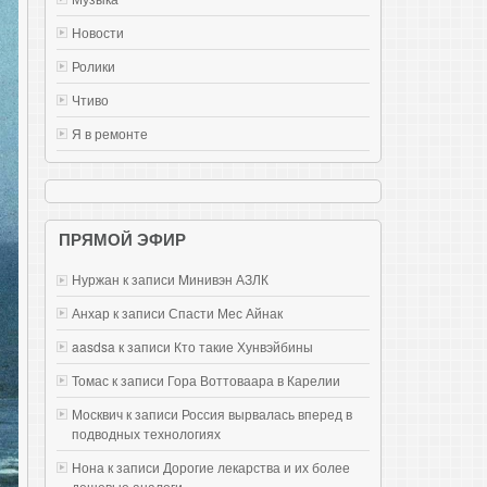
Новости
Ролики
Чтиво
Я в ремонте
ПРЯМОЙ ЭФИР
Нуржан к записи
Mинивэн АЗЛК
Анхар к записи
Спасти Мес Айнак
aasdsa к записи
Кто такие Хунвэйбины
Томас к записи
Гора Воттоваара в Карелии
Москвич к записи
Россия вырвалась вперед в
подводных технологиях
Нона к записи
Дорогие лекарства и их более
дешевые аналоги