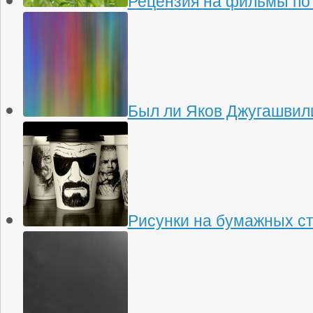
Рецензия на фильмы по
Был ли Яков Джугашвили
Рисунки на бумажных с