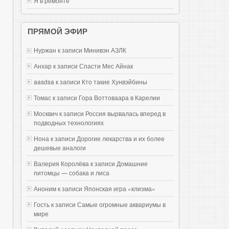
Я в ремонте
ПРЯМОЙ ЭФИР
Нуржан к записи
Mинивэн АЗЛК
Анхар к записи
Спасти Мес Айнак
aasdsa к записи
Кто такие Хунвэйбины
Томас к записи
Гора Воттоваара в Карелии
Москвич к записи
Россия вырвалась вперед в
подводных технологиях
Нона к записи
Дорогие лекарства и их более
дешевые аналоги
Валерия Королёва к записи
Домашние
питомцы — собака и лиса
Аноним к записи
Японская игра «клизма»
Гость к записи
Самые огромные аквариумы в
мире