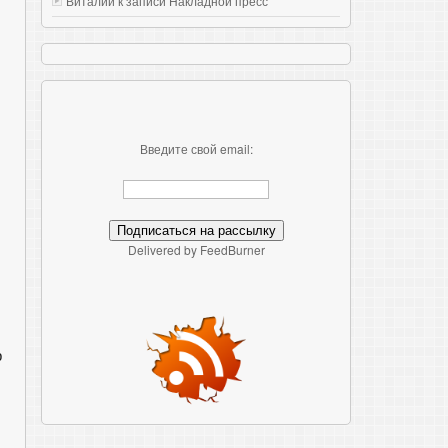
Виталий к записи
Накладной пресс
Введите свой email:
Delivered by FeedBurner
р