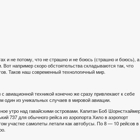
х и не потому, что не страшно и не боюсь (страшно и боюсь), а
ти. Вот например скоро обстоятельства складываются так, что
тов. Таков наш современный технологичный мир.
 с авиационной техникой конечно же сразу привлекают к себе
м один из уникальных случаев в мировой авиации.
чное утро над гавайскими островами. Капитан Боб Шорнстхайме
ький 737 для обычного рейса из аэропорта Хило в аэропорт
том участке самолеты летали как автобусы. По 8 — 10 рейсов в
ро.