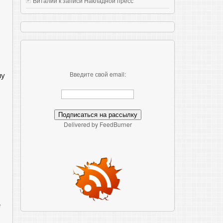
Виталий к записи
Накладной пресс
ну
Введите свой email:
Delivered by FeedBurner
е