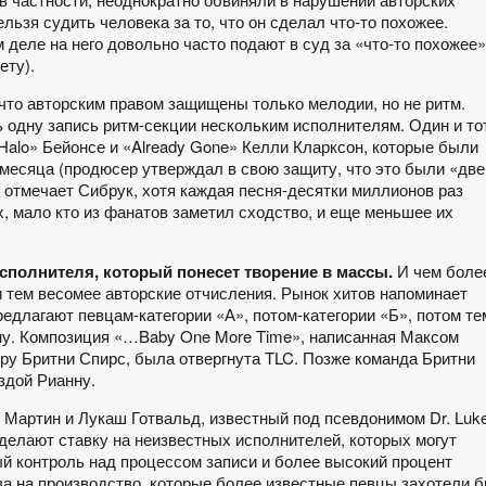
льзя судить человека за то, что он сделал что-то похожее.
 деле на него довольно часто подают в суд за «что-то похожее»
ету).
что авторским правом защищены только мелодии, но не ритм.
ь одну запись ритм-секции нескольким исполнителям. Один и то
Halo» Бейонсе и «Already Gone» Келли Кларксон, которые были
месяца (продюсер утверждал в свою защиту, что это были «две
 отмечает Сибрук, хотя каждая песня-десятки миллионов раз
 мало кто из фанатов заметил сходство, и еще меньшее их
исполнителя, который понесет творение в массы.
И чем боле
 тем весомее авторские отчисления. Рынок хитов напоминает
едлагают певцам-категории «А», потом-категории «Б», потом те
ену. Композиция «…Baby One More Time», написанная Максом
еру Бритни Спирс, была отвергнута TLC. Позже команда Бритни
здой Рианну.
 Мартин и Лукаш Готвальд, известный под псевдонимом Dr. Luke
делают ставку на неизвестных исполнителей, которых могут
ый контроль над процессом записи и более высокий процент
ва на производство, которые более известные певцы захотели 