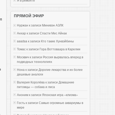
Я в ремонте
ПРЯМОЙ ЭФИР
ал
Нуржан к записи
Mинивэн АЗЛК
Анхар к записи
Спасти Мес Айнак
aasdsa к записи
Кто такие Хунвэйбины
Томас к записи
Гора Воттоваара в Карелии
Москвич к записи
Россия вырвалась вперед в
подводных технологиях
о
Нона к записи
Дорогие лекарства и их более
дешевые аналоги
Валерия Королёва к записи
Домашние
питомцы — собака и лиса
Аноним к записи
Японская игра «клизма»
Гость к записи
Самые огромные аквариумы в
мире
—