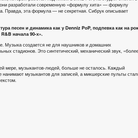
-х они разработали современную «формулу хита» — формулу
la. Правда, эта формула — не секретная. Сибрук описывает
тура песен и динамика как у Denniz PoP, подпевка как на рок
 R&B начала 90-х».
е. Музыка создается не для наушников и домашних
льных стадионов. Это синтетический, механический звук, «боле
ней мере, музыкантов-людей, больше не осталось. Каждый
е нанимают музыкантов для записей, а микшерские пульты стал
екстом.