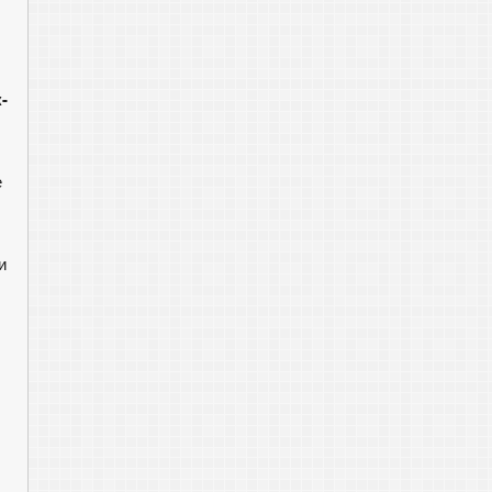
-
е
и