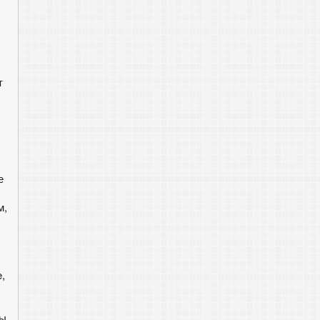
т
е
м,
,
бы