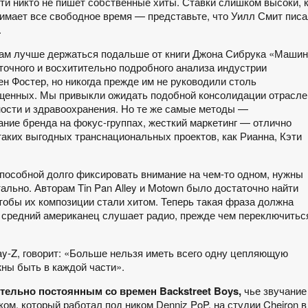
чти никто не пишет собственные хиты. Ставки слишком высоки, 
имает все свободное время — представьте, что Уилл Смит пис
.
ам лучше держаться подальше от книги Джона Сибрука «Маши
точного и восхитительно подробного анализа индустрии
ен Фостер, но никогда прежде им не руководили столь
щенных. Мы привыкли ожидать подобной консолидации отрасле
ости и здравоохранения. Но те же самые методы —
ание бренда на фокус-группах, жесткий маркетинг — отлично
таких выгодных транснациональных проектов, как Рианна, Кэти
способной долго фиксировать внимание на чем-то одном, нужны
ально. Авторам Tin Pan Alley и Motown было достаточно найти
тобы их композиции стали хитом. Теперь такая фраза должна
 средний американец слушает радио, прежде чем переключитьс
ay-Z, говорит: «Больше нельзя иметь всего одну цепляющую
ны быть в каждой части».
ительно постоянным со времен Backstreet Boys,
чье звучание
м, который работал под ником Denniz PoP, на студии Cheiron в