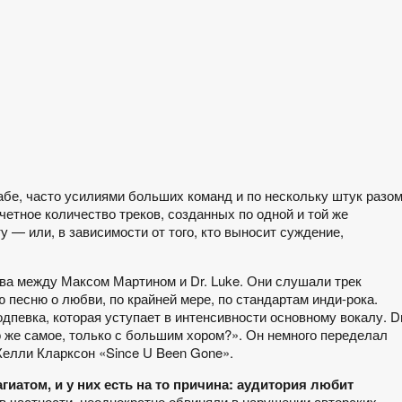
е, часто усилиями больших команд и по нескольку штук разом
счетное количество треков, созданных по одной и той же
 — или, в зависимости от того, кто выносит суждение,
ва между Максом Мартином и Dr. Luke. Они слушали трек
песню о любви, по крайней мере, по стандартам инди-рока.
дпевка, которая уступает в интенсивности основному вокалу. Dr
 же самое, только с большим хором?». Он немного переделал
Келли Кларксон «Since U Been Gone».
гиатом, и у них есть на то причина: аудитория любит
 в частности, неоднократно обвиняли в нарушении авторских