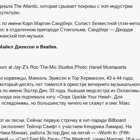
ала The Atlantic, которая срывает покровы с поп-индустрии
культуры.
 по имени Карл Мартин Сандберг. Солист безвестной глэм-мет
ырос в отдаленном пригороде Стокгольма. Сандберг — Джордж
канской поп-музыки.
Майкл Джексон и Beatles.
 room at Jay‑Z’s Roc‑The‑Mic Studios.Photo: Haneli Mustaparta
 норвежцы, Миккель Эриксен и Тор Хермансен, 43 и 44 года;
 который-десять лет томился в оркестре вечернего музыкальног
га по имени Эштер Дин, 33 года, бывшая медсестра из Оклахомы
когда она подпевала хиту «Oops Upside Your Head». Для
псевдонимы, но большинству ничего не скажут и они: Макс
их песни. Сейчас первую строчку в хит-параде Billboard
 (исполняет Тейлор Свифт с участием Кендрика Ламара). На
ки Минаж), работа Эстер Дин; на пятой — «Worth It» (Fifth
дьмой — «Can’t Feel My Face» (The Weeknd), снова Мартин; 16-я 