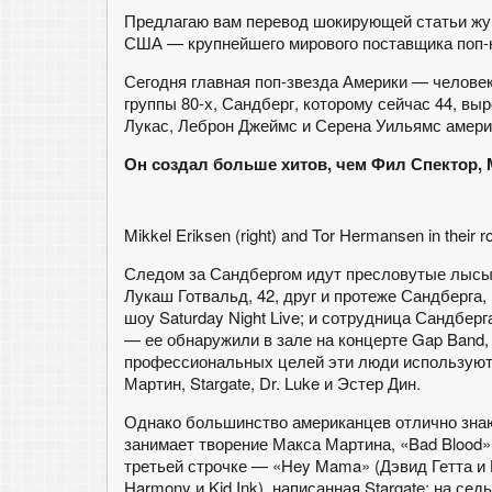
Предлагаю вам перевод шокирующей статьи журн
США — крупнейшего мирового поставщика поп-
Сегодня главная поп-звезда Америки — человек
группы 80-х, Сандберг, которому сейчас 44, в
Лукас, Леброн Джеймс и Серена Уильямс амери
Он создал больше хитов, чем Фил Спектор, 
Mikkel Eriksen (right) and Tor Hermansen in their
Следом за Сандбергом идут пресловутые лысые
Лукаш Готвальд, 42, друг и протеже Сандберга,
шоу Saturday Night Live; и сотрудница Сандбер
— ее обнаружили в зале на концерте Gap Band, 
профессиональных целей эти люди используют 
Мартин, Stargate, Dr. Luke и Эстер Дин.
Однако большинство американцев отлично знают 
занимает творение Макса Мартина, «Bad Blood»
третьей строчке — «Hey Mama» (Дэвид Гетта и Ни
Harmony и Kid Ink), написанная Stargate; на се