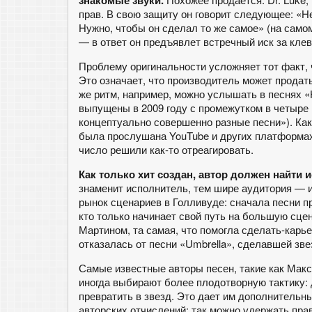
знакомые звуки.
прав. В свою защиту он говорит следующее: «Не
Нужно, чтобы он сделал то же самое» (на самом
— в ответ он предъявлет встречный иск за клев
Проблему оригинальности усложняет тот факт, 
Это означает, что производитель может продат
же ритм, например, можно услышать в песнях «
выпущены в 2009 году с промежутком в четыре 
концептуально совершенно разные песни»). Как
была прослушана YouTube и других платформах,
число решили как-то отреагировать.
Как только хит создан, автор должен найти 
знаменит исполнитель, тем шире аудитория — и
рынок сценариев в Голливуде: сначала песни пр
кто только начинает свой путь на большую сц
Мартином, та самая, что помогла сделать-карь
отказалась от песни «Umbrella», сделавшей зве
Самые известные авторы песен, такие как Макс
иногда выбирают более плодотворную тактику: 
превратить в звезд. Это дает им дополнительн
авторских отчислений: так можно удержать пра