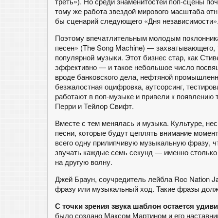
треть»). Но среди знаменитостей поп-сцены по
тому же работа звездой мирового масштаба отн
бы сценарий следующего «Дня независимости»
Поэтому впечатлительным молодым поклонник
песен» (The Song Machine) — захватывающего, 
популярной музыки. Этот бизнес стар, как Стив
эффективно — и такое небольшое число посвя
вроде банковского дела, нефтяной промышленн
безжалостная оцифровка, аутсорсинг, тестиров
работают в поп-музыке и привели к появлению 
Перри и Тейлор Свифт.
Вместе с тем менялась и музыка. Культуре, не
песни, которые будут цеплять внимание момент
всего одну прилипчивую музыкальную фразу, ч
звучать каждые семь секунд — именно столько
на другую волну.
Джей Браун, соучредитель лейбла Roc Nation J
фразу или музыкальный ход. Такие фразы долж
С точки зрения звука шаблон остается удив
было создано Максом Мартином и его наставнико