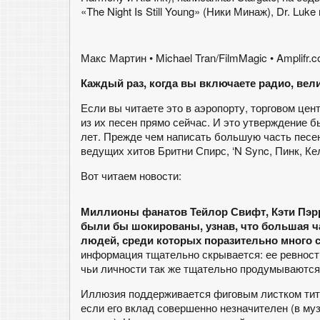
«The Night Is Still Young» (Ники Минаж), Dr. Luke
Макс Мартин • Michael Tran/FilmMagic • Amplifr.
Каждый раз, когда вы включаете радио, вел
Если вы читаете это в аэропорту, торговом цен
из их песен прямо сейчас. И это утверждение 
лет. Прежде чем написать большую часть песе
ведущих хитов Бритни Спирс, ‘N Sync, Пинк, Ке
Вот читаем новости:
Миллионы фанатов Тейлор Свифт, Кэти Пэрр
были бы шокированы, узнав, что большая ч
людей, среди которых поразительно много с
информация тщательно скрывается: ее ревнос
чьи личности так же тщательно продумываются 
Иллюзия поддерживается фиговым листком титр
если его вклад совершенно незначителен (в му