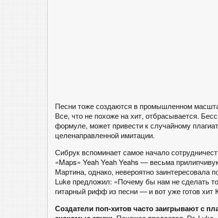
Песни тоже создаются в промышленном масштаб
Все, что не похоже на хит, отбрасывается. Бес
формуле, может привести к случайному плагиату
целенаправленной имитации.
Сибрук вспоминает самое начало сотрудничест
«Maps» Yeah Yeah Yeahs — весьма прилипчивую 
Мартина, однако, невероятно заинтересовала по
Luke предложил: «Почему бы нам не сделать то
гитарный рифф из песни — и вот уже готов хит 
Создатели поп-хитов часто заигрывают с пла
Похожее продается. Dr. Luke,