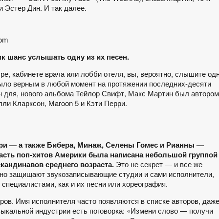
 и Эстер Дин. И так далее.
com
ик шанс услышать одну из их песен.
тре, кабинете врача или лобби отеля, вы, вероятно, слышите од
было верным в любой момент на протяжении последних-десяти
н для, нового альбома Тейлор Свифт, Макс Мартин был автором
лли Кларксон, Maroon 5 и Кэти Перри.
и — а также Бибера, Минаж, Селены Гомес и Рианны —
асть поп-хитов Америки была написана небольшой группой
кандинавов среднего возраста.
Это не секрет — и все же
тно защищают звукозаписывающие студии и сами исполнители,
специалистами, как и их песни или хореография.
ов. Имя исполнителя часто появляются в списке авторов, даж
зыкальной индустрии есть поговорка: «Измени слово — получи