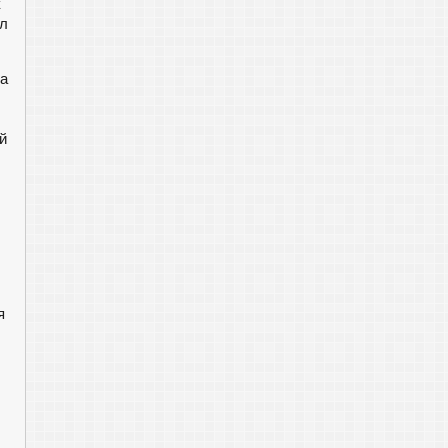
к
ал
на
й
я