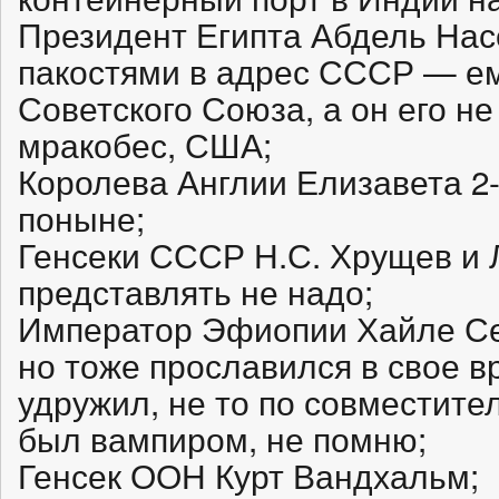
Президент Египта Абдель На
пакостями в адрес СССР — ем
Советского Союза, а он его н
мракобес, США;
Королева Англии Елизавета 2-
поныне;
Генсеки СССР Н.С. Хрущев и 
представлять не надо;
Император Эфиопии Хайле Се
но тоже прославился в свое в
удружил, не то по совместите
был вампиром, не помню;
Генсек ООН Курт Вандхальм;