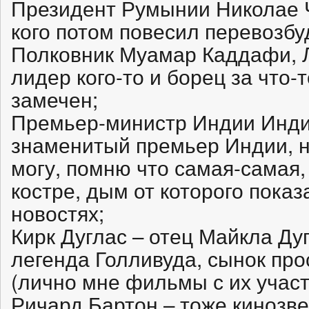
Президент Румынии Николае Ч
кого потом повесил перевозб
Полковник Муамар Каддафи, 
лидер кого-то и борец за что-
замечен;
Премьер-министр Индии Инди
знаменитый премьер Индии, н
могу, помню что самая-самая,
костре, дым от которого пока
новостях;
Кирк Дуглас – отец Майкла Ду
легенда Голливуда, сынок про
(лично мне фильмы с их участ
Ричард Бартон – тоже кинозв