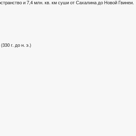
транство и 7,4 млн. кв. км суши от Сахалина до Новой Гвинеи.
(330 г. до н. э.)