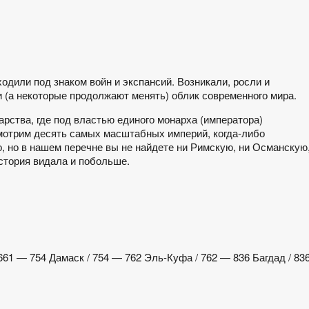
дили под знаком войн и экспансий. Возникали, росли и
 (а некоторые продолжают менять) облик современного мира.
рства, где под властью единого монарха (императора)
мотрим десять самых масштабных империй, когда-либо
о, но в нашем перечне вы не найдете ни Римскую, ни Османскую
стория видала и побольше.
61 — 754 Дамаск / 754 — 762 Эль-Куфа / 762 — 836 Багдад / 83