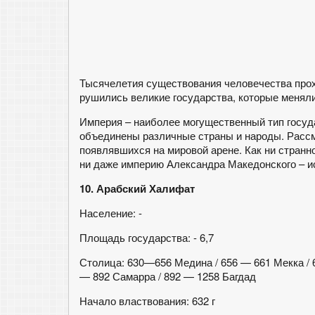
Тысячелетия существования человечества прохо
рушились великие государства, которые меняли
Империя – наиболее могущественный тип госуда
объединены различные страны и народы. Расс
появлявшихся на мировой арене. Как ни странн
ни даже империю Александра Македонского – и
10. Арабский Халифат
Население: -
Площадь государства: - 6,7
Столица: 630—656 Медина / 656 — 661 Мекка / 6
— 892 Самарра / 892 — 1258 Багдад
Начало властвования: 632 г