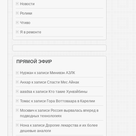
Новости
Ролики
Чтиво
Я в ремонте
ПРЯМОЙ ЭФИР
Нуржан к записи
Mинивэн АЗЛК
Анхар к записи
Спасти Мес Айнак
aasdsa к записи
Кто такие Хунвэйбины
Томас к записи
Гора Воттоваара в Карелии
Москвич к записи
Россия вырвалась вперед в
подводных технологиях
Нона к записи
Дорогие лекарства и их более
дешевые аналоги