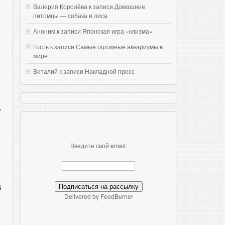
Валерия Королёва к записи
Домашние
питомцы — собака и лиса
Аноним к записи
Японская игра «клизма»
Гость к записи
Самые огромные аквариумы в
мире
Виталий к записи
Накладной пресс
,
Введите свой email:
6
Delivered by FeedBurner