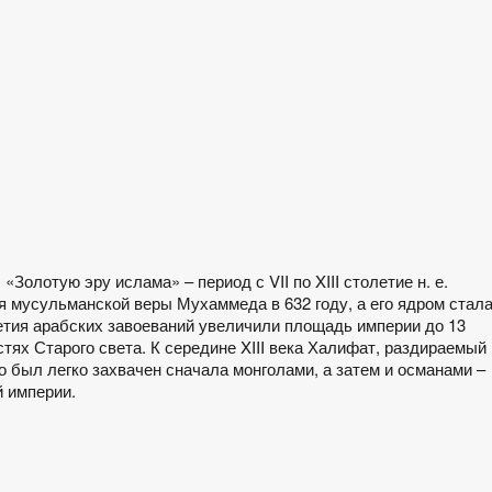
Золотую эру ислама» – период с VII по XIII столетие н. е.
 мусульманской веры Мухаммеда в 632 году, а его ядром стал
тия арабских завоеваний увеличили площадь империи до 13
астях Старого света. К середине XIII века Халифат, раздираемый
о был легко захвачен сначала монголами, а затем и османами –
й империи.