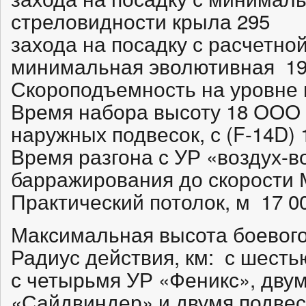
стреловидности крыла 295
захода на посадку с расчетно
минимальная эволютивная 1
Скороподъемность на уровне м
Время набора высоту 18 ООО 
наружных подвесок, с (F-14D) 1
Время разгона с УР «воздух-в
барражирования до скорости 
Практический потолок, м 17 0
Максимальная высота боевого
Радиус действия, км: с шест
с четырьмя УР «Феникс», дву
«Сайдвиндер» и двумя подве