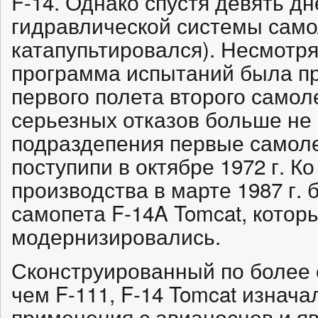
F-14. Однако спустя девять дн
гидравлической системы само
катапупьтировался). Несмотря 
программа испытаний была пр
первого полета второго самоле
серьезных отказов больше не
подраздепения первые самоле
поступипи в октябре 1972 г. К
производства в марте 1987 г.
самопета F-14A Tomcat, котор
модернизировались.
Сконструированный по более 
чем F-111, F-14 Tomcat изнач
применения с авианосцев и я