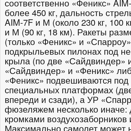
соответственно «Феникс» AIM-
более 450 кг, дальность стрел
AIM-7F и М (около 230 кг, 100
и М (90 кг, 18 км). Ракеты р
(только «Феникс» и «Спарроу»)
подкрыльевых пилонах под н
крыла (по две «Сайдвиндер» 
«Сайдвиндер» и «Феникс» либ
«Феникс» подвешиваются под
специальных платформах (две
впереди и сзади), а УР «Спа
фюзеляжем несколько иначе: 
кромками воздухозаборников и
Максимально самолет может н