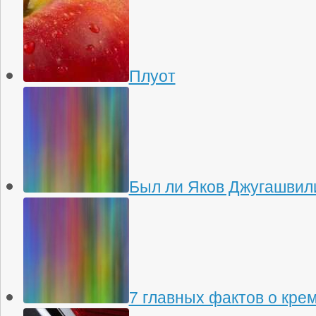
Плуот
Был ли Яков Джугашвили
7 главных фактов о кре