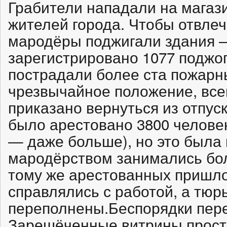
Грабители нападали на магаз
жителей города. Чтобы отвле
мародёры поджигали здания —
зарегистрировано 1077 поджог
пострадали более ста пожарн
чрезвычайное положение, вс
приказано вернуться из отпус
было арестовано 3800 челове
— даже больше), но это была 
мародёрством занимались бол
тому же арестованных пришло
справлялись с работой, а тю
переполнены.Беспорядки пере
Зарешёченные витрины прост