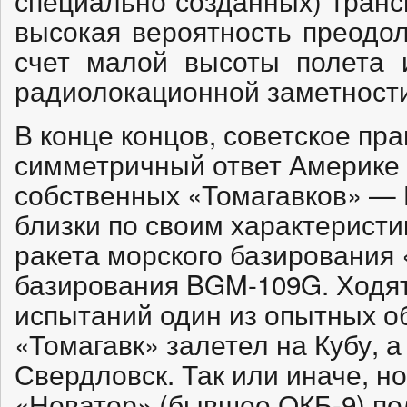
специально созданных) транс
высокая вероятность преодо
счет малой высоты полета и
радиолокационной заметности
В конце концов, советское пр
симметричный ответ Америке 
собственных «Томагавков» — Р
близки по своим характерист
ракета морского базирования 
базирования BGM-109G. Ходят 
испытаний один из опытных о
«Томагавк» залетел на Кубу, а
Свердловск. Так или иначе, но 
«Новатор» (бывшее ОКБ-9) по