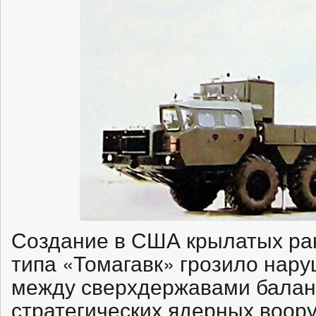
Создание в США крылатых рак
типа «Томагавк» грозило нар
между сверхдержавами балан
стратегических ядерных воор