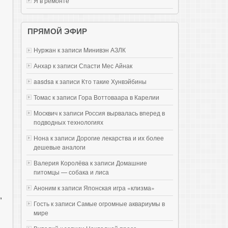
Я в ремонте
ПРЯМОЙ ЭФИР
Нуржан к записи
Mинивэн АЗЛК
Анхар к записи
Спасти Мес Айнак
aasdsa к записи
Кто такие Хунвэйбины
Томас к записи
Гора Воттоваара в Карелии
Москвич к записи
Россия вырвалась вперед в
подводных технологиях
Нона к записи
Дорогие лекарства и их более
дешевые аналоги
Валерия Королёва к записи
Домашние
питомцы — собака и лиса
Аноним к записи
Японская игра «клизма»
,
Гость к записи
Самые огромные аквариумы в
мире