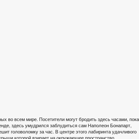
ых во всем мире. Посетители могут бродить здесь часами, пока
генде, здесь умудрился заблудиться сам Наполеон Бонапарт,
ешит головоломку за час. В центре этого лабиринта удачливого
с крыши которой взирает на окружающее пространство