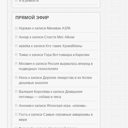
Я в ремонте
ПРЯМОЙ ЭФИР
Нуржан к записи
Mинивэн АЗЛК
Анхар к записи
Спасти Мес Айнак
aasdsa к записи
Кто такие Хунвэйбины
Томас к записи
Гора Воттоваара в Карелии
Москвич к записи
Россия вырвалась вперед в
подводных технологиях
Нона к записи
Дорогие лекарства и их более
дешевые аналоги
Валерия Королёва к записи
Домашние
питомцы — собака и лиса
Аноним к записи
Японская игра «клизма»
Гость к записи
Самые огромные аквариумы в
мире