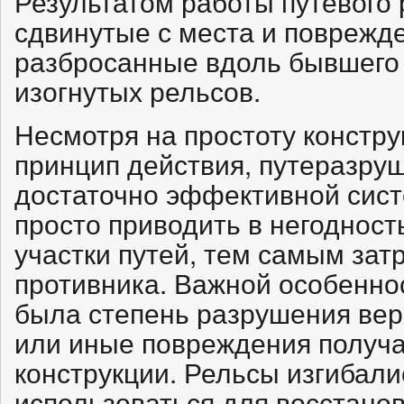
Результатом работы путевого
сдвинутые с места и поврежд
разбросанные вдоль бывшего 
изогнутых рельсов.
Несмотря на простоту констр
принцип действия, путеразру
достаточно эффективной сист
просто приводить в негоднос
участки путей, тем самым за
противника. Важной особенно
была степень разрушения верх
или иные повреждения получа
конструкции. Рельсы изгибали
использоваться для восстано