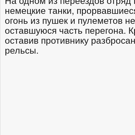
На одном из переездов отряд 
немецкие танки, прорвавшиес
огонь из пушек и пулеметов н
оставшуюся часть перегона. 
оставив противнику разброса
рельсы.