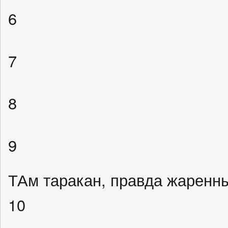
6
7
8
9
ТАм таракан, правда жаренн
10