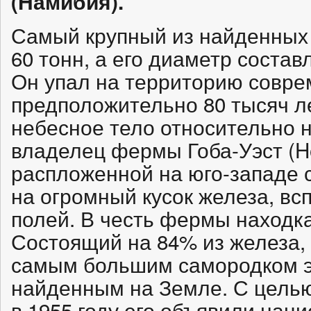
(Намибия).
Самый крупный из найденных 
60 тонн, а его диаметр состав
Он упал на территорию совр
предположительно 80 тысяч л
небесное тело относительно н
владелец фермы Гоба-Уэст (Ho
распложенной на юго-западе 
на огромный кусок железа, вс
полей. В честь фермы находка
Состоящий на 84% из железа,
самым большим самородком э
найденным на Земле. С цель
в 1955 году его объявили на