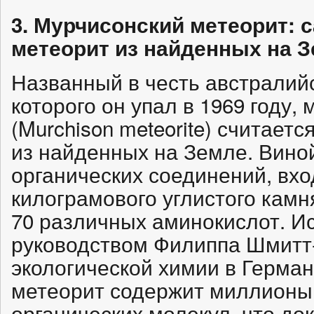
3. Мурчисонский метеорит: 
метеорит из найденных на З
Названный в честь австралийс
которого он упал в 1969 году,
(Murchison meteorite) считае
из найденных на Земле. Виной
органических соединений, вхо
килограмового углистого камн
70 различных аминокислот. И
руководством Филиппа Шмитт-
экологической химии в Герман
метеорит содержит миллионы
органических молекул, что д