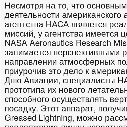
Несмотря на то, что основны
деятельности американского 
агентства НАСА является реа
миссий, у агентства имеется 
NASA Aeronautics Research Miss
занимается перспективными р
направлении атмосферных пол
приурочив это дело к америк
Дню Авиации, специалисты Н
прототипа их нового летатель
способного осуществлять вер
посадку. Этот аппарат, получ
Greased Lightning, можно расс
продолжение линии известного