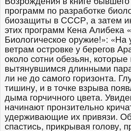
Возрождения в книге бывшего
программ по разработке биоло
биозащиты в СССР, а затем и
этих программ
Кена Алибека
«
Биологическое оружие!»: «На
ветрам островке у берегов Ар
около сотни обезьян, которые
вытянувшимся длинными пар
ли не до самого горизонта. Г
тишину, и в точке взрыва появ
дыма горчичного цвета. Увидев
начинают пронзительно кричат
удерживающие их привязи. О
спастись, прикрывая голову, п