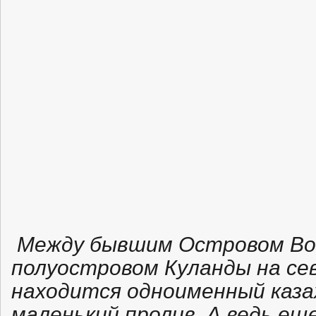
Между бывшим Островом Воз
полуостровом Куланды на сев
находится одноименный каза
маленький пролив. А ведь ещ