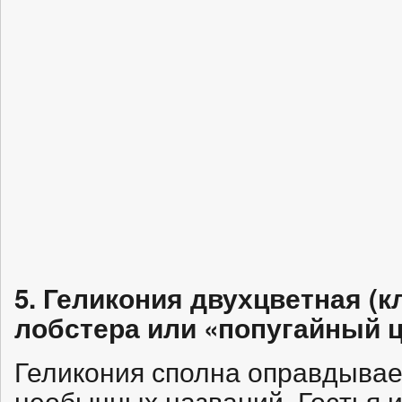
5. Геликония двухцветная (к
лобстера или «попугайный ц
Геликония сполна оправдывает
необычных названий. Гостья 