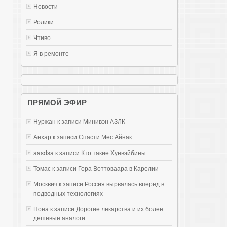
Новости
Ролики
Чтиво
Я в ремонте
ПРЯМОЙ ЭФИР
Нуржан к записи
Mинивэн АЗЛК
Анхар к записи
Спасти Мес Айнак
aasdsa к записи
Кто такие Хунвэйбины
Томас к записи
Гора Воттоваара в Карелии
Москвич к записи
Россия вырвалась вперед в
подводных технологиях
Нона к записи
Дорогие лекарства и их более
дешевые аналоги